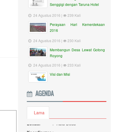
Senggigi dengan Taruna Hotel
24 Agustus 2016 |
239 Kali
Perayaan Hari Kemerdekaan
2016
24 Agustus 2016 |
230 Kali
Membangun Desa Lewat Gotong
Royong
24 Agustus 2016 |
233 Kali
Visi dan Misi
AGENDA
Rapat Lagi
Waktu
:
08 Januari 2020 05:58:42
Lama
Lokasi
:
Aula Desa
Koordinator
: