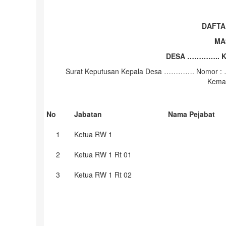
DAFT
MA
DESA ………….. 
Surat Keputusan Kepala Desa …………. Nomor : 
Kema
No
Jabatan
Nama Pejabat
1
Ketua RW 1
2
Ketua RW 1 Rt 01
3
Ketua RW 1 Rt 02