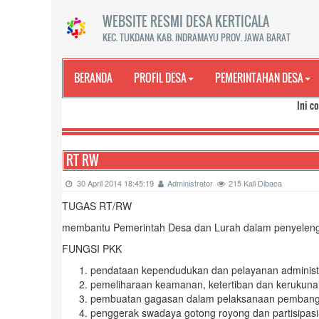
WEBSITE RESMI DESA KERTICALA
KEC. TUKDANA KAB. INDRAMAYU PROV. JAWA BARAT
BERANDA
PROFIL DESA
PEMERINTAHAN DESA
Ini contoh teks ber
RT RW
30 April 2014 18:45:19
Administrator
215 Kali Dibaca
TUGAS RT/RW
membantu Pemerintah Desa dan Lurah dalam penyelen
FUNGSI PKK
pendataan kependudukan dan pelayanan administr
pemeliharaan keamanan, ketertiban dan kerukuna
pembuatan gagasan dalam pelaksanaan pembang
penggerak swadaya gotong royong dan partisipasi