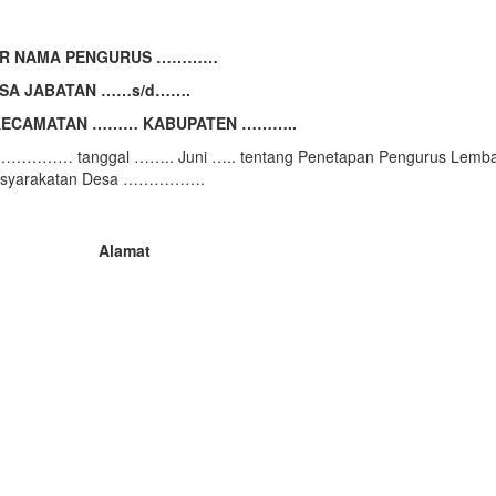
AR NAMA PENGURUS …………
SA JABATAN ……s/d…….
KECAMATAN ……… KABUPATEN ………..
…………… tanggal …….. Juni ….. tentang Penetapan Pengurus Lemb
syarakatan Desa …………….
Alamat