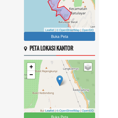
Leaflet
|
© OpenStreetMap
|
OpenSID
Buka Peta
PETA LOKASI KANTOR
+
−
Leaflet
|
© OpenStreetMap
|
OpenSID
Buka Peta