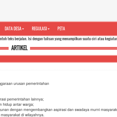
DATA DESA
REGULASI
PETA
jalan. Isi dengan tulisan yang menampilkan suatu ciri atau kegiatan penting di d
ARTIKEL
ggaraan urusan pemerintahan
asi pemerintahan lainnya;
n hidup antar warga;
unan dengan mengembangkan aspirasi dan swadaya murni masyarak
 masyarakat di wilayahnya.