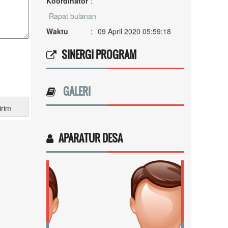
Rapat bulanan
Waktu
:
09 April 2020 05:59:18
Lokasi
:
Ruang rapat
Koordinator
:
SINERGI PROGRAM
GALERI
APARATUR DESA