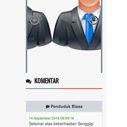
Supardi Rustam
4 / 7
Kaur Umum
KOMENTAR
Penduduk Biasa
14 September 2016 06:09:16
Selamat atas keberhasilan Senggigi
merayakan Hari
Kemerdeakaan...
selengkapnya